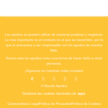
Los apodos se pueden utilizar de maneras positivas y negativas.
Lo más importante es el contexto en el que se transmiten, por lo
que te animamos a ser responsable con los apodos de nuestra
Web.
Nunca uses los apodos como una forma de hacer daño a otras
personas.
¡Síguenos en nuestras redes sociales!
T
I
F
T
Y
i
n
a
w
o
k
s
c
i
u
© Mundo Apodos
t
t
e
t
t
o
a
b
t
u
Gestiona las cookies
haciendo clic
aquí.
k
g
o
e
b
r
o
r
e
Contacto
Aviso Legal
Política de Privacidad
Política de Cookies
a
k