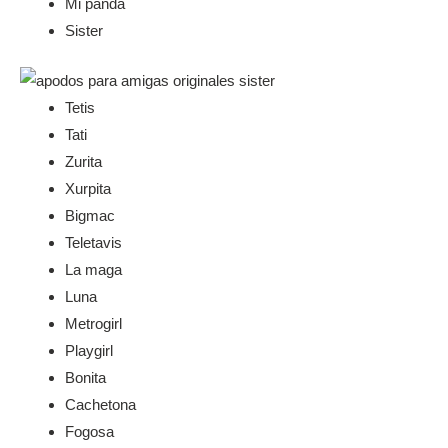
Mi panda
Sister
Tetis
Tati
Zurita
Xurpita
Bigmac
Teletavis
La maga
Luna
Metrogirl
Playgirl
Bonita
Cachetona
Fogosa