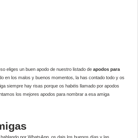
o eliges un buen apodo de nuestro listado de
apodos para
do en los malos y buenos momentos, la has contado todo y os
iga siempre hay risas porque os habéis llamado por apodos
sentamos los mejores apodos para nombrar a esa amiga
migas
a hablando por WhatsApp, os dais los buenos días y las