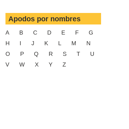
Apodos por nombres
A
B
C
D
E
F
G
H
I
J
K
L
M
N
O
P
Q
R
S
T
U
V
W
X
Y
Z