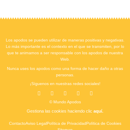
Los apodos se pueden utilizar de maneras positivas y negativas.
Lo más importante es el contexto en el que se transmiten, por lo
que te animamos a ser responsable con los apodos de nuestra
Web.
Nunca uses los apodos como una forma de hacer daño a otras
personas.
¡Síguenos en nuestras redes sociales!
T
I
F
T
Y
i
n
a
w
o
k
s
c
i
u
© Mundo Apodos
t
t
e
t
t
o
a
b
t
u
Gestiona las cookies
haciendo clic
aquí.
k
g
o
e
b
r
o
r
e
Contacto
Aviso Legal
Política de Privacidad
Política de Cookies
a
k
Sitemap