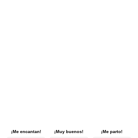
¡Me encantan!
¡Muy buenos!
¡Me parto!