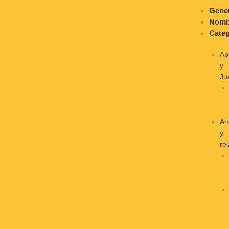
Ir
Gene
al
Nomb
contenido
Categ
Ap
y
Ju
Am
y
re