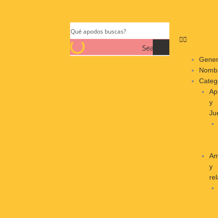
Search
Gener
Nomb
Categ
Ap
y
Ju
Am
y
re