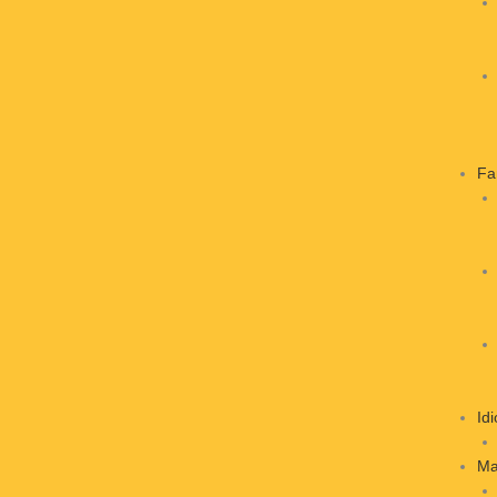
Fa
Id
Ma