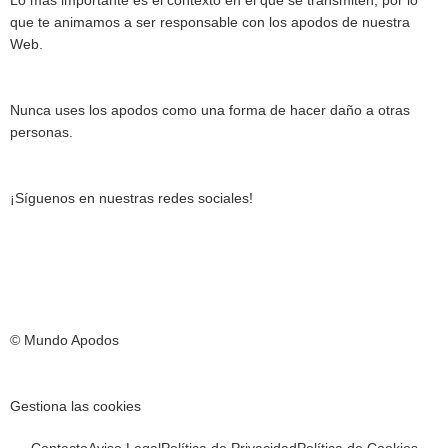
Lo más importante es el contexto en el que se transmiten, por lo
que te animamos a ser responsable con los apodos de nuestra
Web.
Nunca uses los apodos como una forma de hacer daño a otras
personas.
¡Síguenos en nuestras redes sociales!
T
I
F
T
Y
i
n
a
w
o
© Mundo Apodos
k
s
c
i
u
t
t
e
t
t
Gestiona las cookies
haciendo clic
aquí.