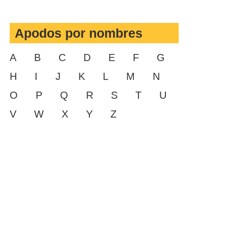
Apodos por nombres
A
B
C
D
E
F
G
H
I
J
K
L
M
N
O
P
Q
R
S
T
U
V
W
X
Y
Z